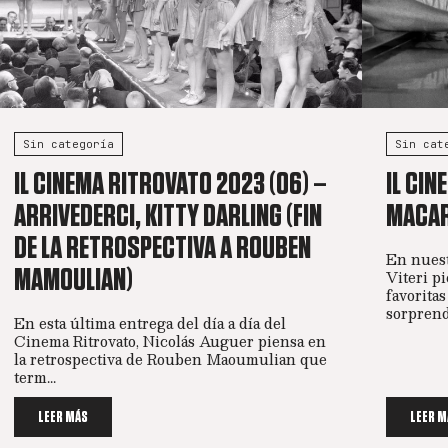
Sin categoría
Sin cat
IL CINEMA RITROVATO 2023 (06) –
IL CIN
ARRIVEDERCI, KITTY DARLING (FIN
MACAR
DE LA RETROSPECTIVA A ROUBEN
En nuest
MAMOULIAN)
Viteri p
favoritas
sorprende
En esta última entrega del día a día del
Cinema Ritrovato, Nicolás Auguer piensa en
la retrospectiva de Rouben Maoumulian que
term...
LEER MÁS
LEER M