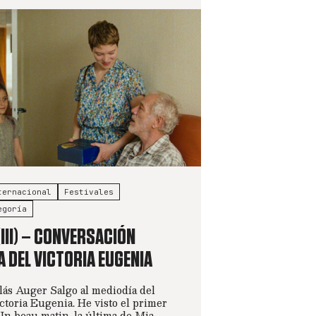
ternacional
Festivales
egoría
(III) – CONVERSACIÓN
 DEL VICTORIA EUGENIA
lás Auger Salgo al mediodía del
ictoria Eugenia. He visto el primer
Un beau matin, la última de Mia