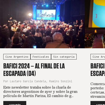
Cine Argentino
Festivales
Sin categoría
Cine Ar
BAFICI 2024 – AL FINAL DE LA
BAFICI
ESCAPADA (04)
ESCAP
Por Lautaro Garcia Candela, Ramiro Sonzini
Comenzam
Este newsletter trataba sobre la charla de
porteño:
directores argentinos de ayer y sobre la gran
certezas
película de Martín Farina, El cambio de g...
streaming