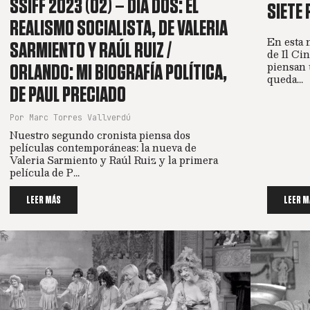
SSIFF 2023 (02) – DÍA DOS: EL
SIETE 
REALISMO SOCIALISTA, DE VALERIA
En esta 
SARMIENTO Y RAÚL RUIZ /
de Il Ci
piensan 
ORLANDO: MI BIOGRAFÍA POLÍTICA,
queda...
DE PAUL PRECIADO
Por Marc Torres Vallverdú
Nuestro segundo cronista piensa dos
películas contemporáneas: la nueva de
Valeria Sarmiento y Raúl Ruiz y la primera
película de P...
LEER MÁS
LEER M