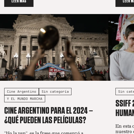
LEER MÁS
LEER M
Cine Argentino
Sin categoría
Sin cat
Y EL MUNDO MARCHA
SSIFF 
CINE ARGENTINO PARA EL 2024 –
HUMAN
¿QUÉ PUEDEN LAS PELÍCULAS?
En esta 
nuestro 
“No la ven”, es la frase que comenzó a