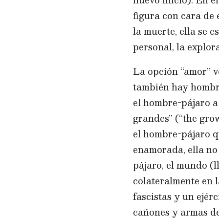
figura con cara de
la muerte, ella se e
personal, la explo
La opción “amor” ve
también hay hombres
el hombre-pájaro a 
grandes” (“the gro
el hombre-pájaro qu
enamorada, ella no
pájaro, el mundo (l
colateralmente en l
fascistas y un ejé
cañones y armas de