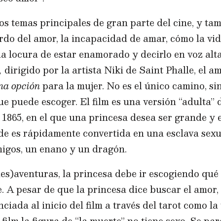
os temas principales de gran parte del cine, y ta
rdo del amor, la incapacidad de amar, cómo la vi
 la locura de estar enamorado y decirlo en voz alta
t,
dirigido por la artista Niki de Saint Phalle,
el a
na opción
para la mujer. No es el único camino, si
e puede escoger. El film es una versión “adulta”
 1865, en el que una princesa desea ser grande y 
de es rápidamente convertida en una esclava sexu
migos, un enano y un dragón.
des)aventuras, la princesa debe ir escogiendo qu
 A pesar de que la princesa dice buscar el amor, a
ciada al inicio del film a través del tarot como l
 film la figura de “la muerte” no tiene sexo. Se pa