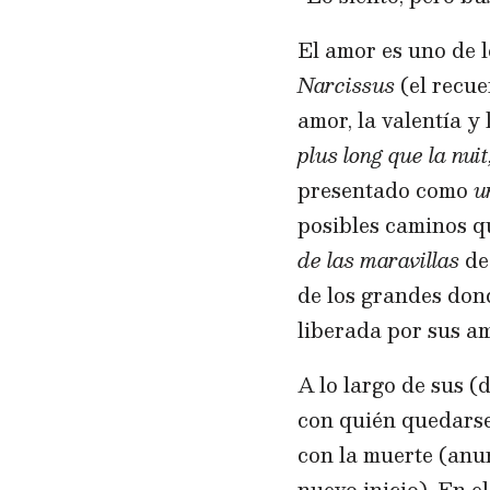
El amor es uno de l
Narcissus
(el recue
amor, la valentía y
plus long que la nui
presentado como
u
posibles caminos qu
de las maravillas
de
de los grandes don
liberada por sus a
A lo largo de sus (
con quién quedarse.
con la muerte (anun
nuevo inicio). En el