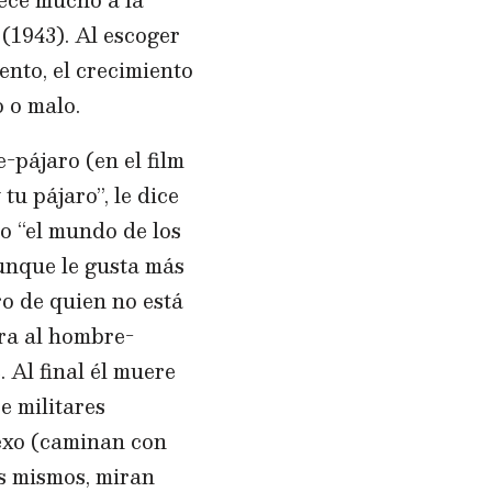
(1943). Al escoger
iento, el crecimiento
o o malo.
-pájaro (en el film
tu pájaro”, le dice
do “el mundo de los
nque le gusta más
ro de quien no está
era al hombre-
 Al final él muere
e militares
sexo (caminan con
os mismos, miran