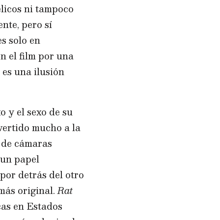
élicos ni tampoco
nte, pero sí
es solo en
 el film por una
 es una ilusión
o y el sexo de su
ivertido mucho a la
o de cámaras
 un papel
por detrás del otro
más original.
Rat
icas en Estados