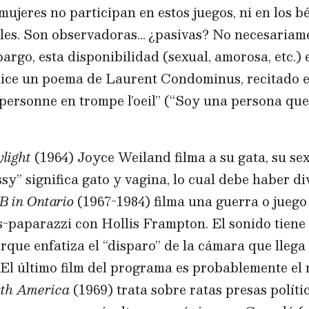
ujeres no participan en estos juegos, ni en los b
les. Son observadoras… ¿pasivas? No necesariame
bargo, esta disponibilidad (sexual, amorosa, etc.) 
ice un poema de Laurent Condominus, recitado en
 personne en trompe l’oeil” (“Soy una persona que
ylight
(1964) Joyce Weiland filma a su gata, su sex
ssy” significa gato y vagina, lo cual debe haber d
B in Ontario
(1967-1984) filma una guerra o jueg
-paparazzi con Hollis Frampton. El sonido tiene
rque enfatiza el “disparo” de la cámara que llega 
El último film del programa es probablemente el 
orth America
(1969) trata sobre ratas presas polít