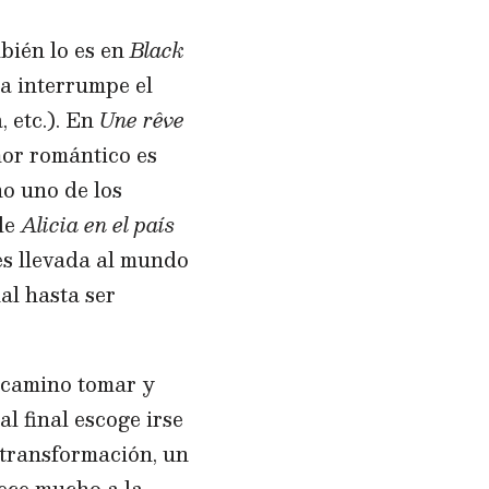
mbién lo es en
Black
da interrumpe el
, etc.). En
Une rêve
mor romántico es
no uno de los
 de
Alicia en el país
es llevada al mundo
al hasta ser
é camino tomar y
l final escoge irse
a transformación, un
rece mucho a la