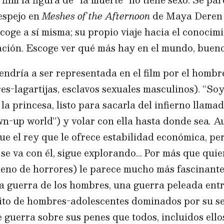
 espejo en
Meshes of the Afternoon
de Maya Deren 
scoge a sí misma; su propio viaje hacia el conocim
ración. Escoge ver qué más hay en el mundo, buen
ndría a ser representada en el film por el hombre
-lagartijas, esclavos sexuales masculinos). “Soy 
la princesa, listo para sacarla del infierno llama
wn-up world”) y volar con ella hasta donde sea
.
Au
e el rey que le ofrece estabilidad económica, pe
 se va con él, sigue explorando… Por más que qui
leno de horrores) le parece mucho más fascinante.
a guerra de los hombres, una guerra peleada entr
rcito de hombres-adolescentes dominados por su 
 guerra sobre sus penes que todos, incluidos ell