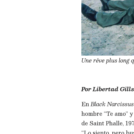
Une rêve plus long q
Por Libertad Gills
En
Black Narcissus
hombre “Te amo” y 
de Saint Phalle, 19
“Lo siento, pero b