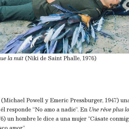
ue la nuit
(Niki de Saint Phalle, 1976)
(Michael Powell y Emeric Pressburger, 1947) una
él responde “No amo a nadie”. En
Une rêve plus l
76) un hombre le dice a una mujer “Cásate conmig
usco amor”.