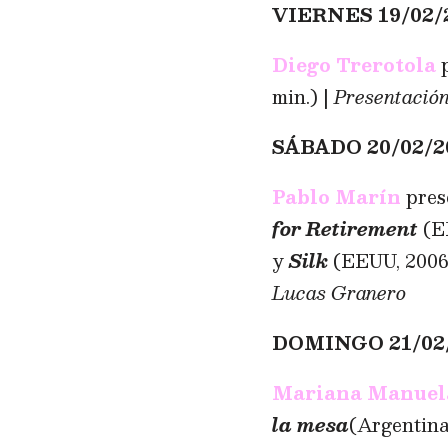
VIERNES 19/02/
Diego Trerotola
p
min.) |
Presentación
SÁBADO 20/02/2
Pablo Marín
pre
for Retirement
(EE
y
Silk
(EEUU, 2006,
Lucas Granero
DOMINGO 21/02/
Mariana Manuel
la mesa
(Argentina,