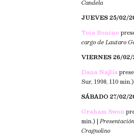
Candela
JUEVES 25/02/20
Toia Bonino
pres
cargo de Lautaro G
VIERNES 26/02/
Dana Najlis
pres
Sur, 1998, 110 min.)
SÁBADO 27/02/20
Graham Swon
pr
min.) |
Presentación
Cragnolino