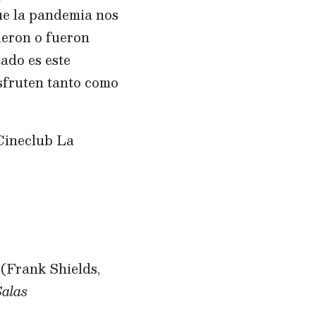
ue la pandemia nos
ieron o fueron
tado es este
sfruten tanto como
 Cineclub La
y
(Frank Shields,
Salas