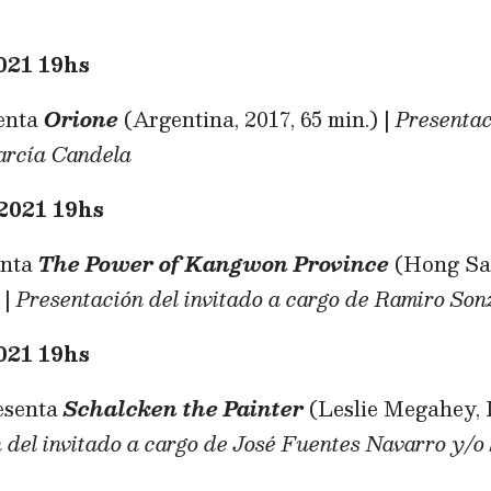
21 19hs
enta
Orione
(Argentina, 2017, 65 min.) |
Presentac
arcía Candela
2021 19hs
enta
The Power of Kangwon Province
(Hong San
 |
Presentación del invitado a cargo de Ramiro Sonz
21 19hs
esenta
Schalcken the Painter
(Leslie Megahey, I
 del invitado a cargo de José Fuentes Navarro y/o