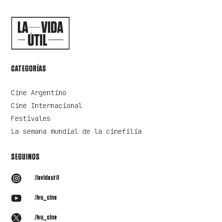
CATEGORÍAS
Cine Argentino
Cine Internacional
Festivales
La semana mundial de la cinefilia
SEGUINOS

/lavidautil

/lvu_cine

/lvu_cine