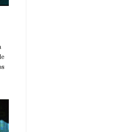
a
de
os