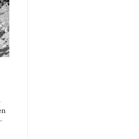
.
en
–