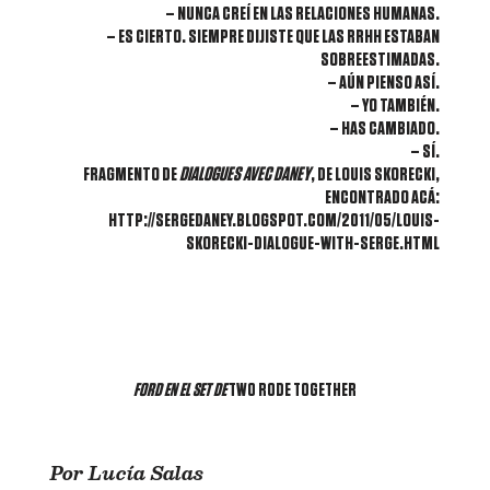
– NUNCA CREÍ EN LAS RELACIONES HUMANAS.
– ES CIERTO. SIEMPRE DIJISTE QUE LAS RRHH ESTABAN
SOBREESTIMADAS.
– AÚN PIENSO ASÍ.
– YO TAMBIÉN.
– HAS CAMBIADO.
– SÍ.
FRAGMENTO DE
DIALOGUES AVEC DANEY
, DE LOUIS SKORECKI,
ENCONTRADO ACÁ:
HTTP://SERGEDANEY.BLOGSPOT.COM/2011/05/LOUIS-
SKORECKI-DIALOGUE-WITH-SERGE.HTML
FORD EN EL SET DE
TWO RODE TOGETHER
Por Lucía Salas