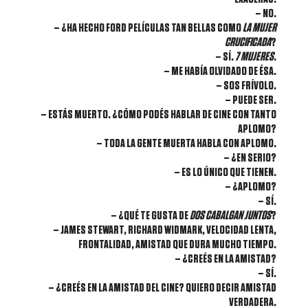
– NO.
– ¿HA HECHO FORD PELÍCULAS TAN BELLAS COMO
LA MUJER
CRUCIFICADA
?
– SÍ.
7 MUJERES
.
– ME HABÍA OLVIDADO DE ÉSA.
– SOS FRÍVOLO.
– PUEDE SER.
– ESTÁS MUERTO. ¿CÓMO PODÉS HABLAR DE CINE CON TANTO
APLOMO?
– TODA LA GENTE MUERTA HABLA CON APLOMO.
– ¿EN SERIO?
– ES LO ÚNICO QUE TIENEN.
– ¿APLOMO?
– SÍ.
– ¿QUÉ TE GUSTA DE
DOS CABALGAN JUNTOS
?
– JAMES STEWART, RICHARD WIDMARK, VELOCIDAD LENTA,
FRONTALIDAD, AMISTAD QUE DURA MUCHO TIEMPO.
– ¿CREÉS EN LA AMISTAD?
– SÍ.
– ¿CREÉS EN LA AMISTAD DEL CINE? QUIERO DECIR AMISTAD
VERDADERA.