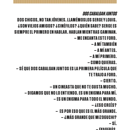
DOS CABALGAN JUNTOS
DOS CHICOS, NO TAN JÓVENES. LLAMÉMOSLOS SERGE Y LOUIS.
¿SON VIEJOS AMIGOS? ¿CINÉFILOS? ¿QUIÉN SABE? SERGE ES
SIEMPRE EL PRIMERO EN HABLAR. HABLAN MIENTRAS CAMINAN.
– ME ENCANTA ESTE FORD.
– A MÍ TAMBIÉN
– A MÍ ANTES.
– A MÍ PRIMERO.
– COMO QUIERAS.
– SÉ QUE DOS CABALGAN JUNTOS ES LA PRIMERA PELÍCULA QUE
TE TRAJO A FORD.
– CIERTO.
– UN CINEASTA QUE NO TE GUSTA MUCHO.
– DIGAMOS QUE NO LO ENTIENDO. ES UN ENIGMA PARA MÍ.
– ES UN ENIGMA PARA TODO EL MUNDO.
– ¿ESO CREÉS?
– ES POR ESO QUE ES EL MÁS GRANDE.
– ¿MÁS GRANDE QUE MIZOGUCHI?
– SÍ.
– EXAGERÁS.