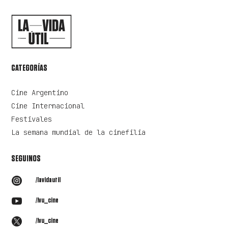
CATEGORÍAS
Cine Argentino
Cine Internacional
Festivales
La semana mundial de la cinefilia
SEGUINOS

/lavidautil

/lvu_cine

/lvu_cine