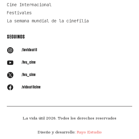
Cine Internacional
Festivales
La semana mundial de la cinefilia
SEGUINOS

/lavidautil

/lvu_cine

/lvu_cine

/vidautilcine
La vida útil 2026. Todos los derechos reservados
Diseño y desarrollo:
Rayo Estudio