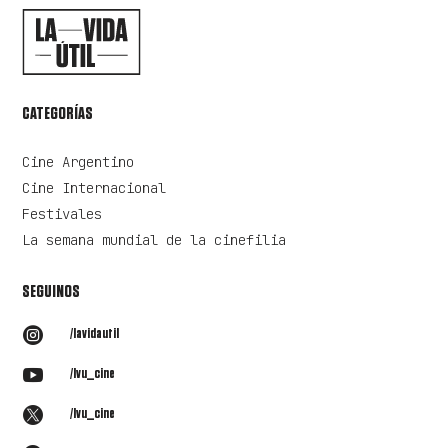
CATEGORÍAS
Cine Argentino
Cine Internacional
Festivales
La semana mundial de la cinefilia
SEGUINOS

/lavidautil

/lvu_cine

/lvu_cine