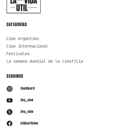
CATEGORÍAS
Cine Argentino
Cine Internacional
Festivales
La semana mundial de la cinefilia
SEGUINOS

/lavidautil

/lvu_cine

/lvu_cine

/vidautilcine