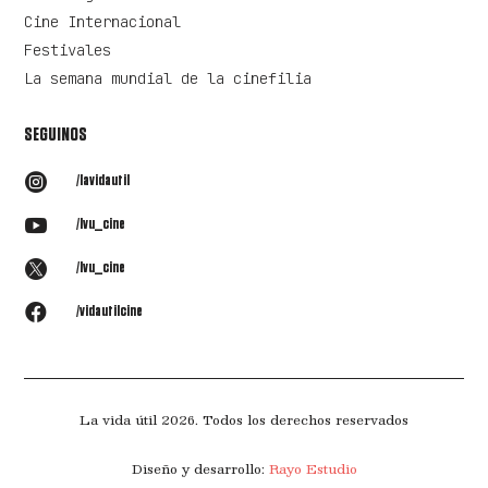
Cine Internacional
Festivales
La semana mundial de la cinefilia
SEGUINOS

/lavidautil

/lvu_cine

/lvu_cine

/vidautilcine
La vida útil 2026. Todos los derechos reservados
Diseño y desarrollo:
Rayo Estudio