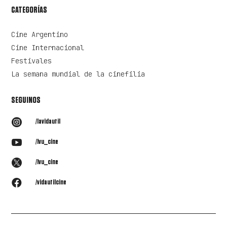
CATEGORÍAS
Cine Argentino
Cine Internacional
Festivales
La semana mundial de la cinefilia
SEGUINOS

/lavidautil

/lvu_cine

/lvu_cine

/vidautilcine