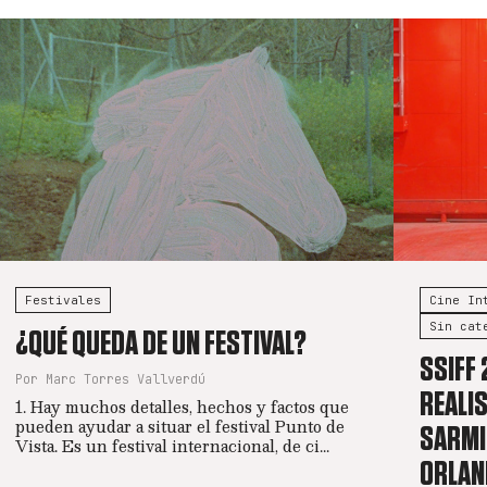
Festivales
Cine In
Sin cat
¿QUÉ QUEDA DE UN FESTIVAL?
SSIFF 
Por Marc Torres Vallverdú
REALIS
1. Hay muchos detalles, hechos y factos que
pueden ayudar a situar el festival Punto de
SARMIE
Vista. Es un festival internacional, de ci...
ORLAND