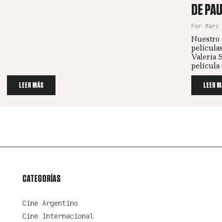
DE PA
Por Marc
Nuestro 
película
Valeria 
película 
LEER MÁS
LEER M
CATEGORÍAS
Cine Argentino
Cine Internacional