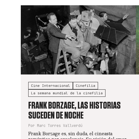
Cine Internacional
Cinefilia
La semana mundial de la cinefilia
FRANK BORZAGE, LAS HISTORIAS
SUCEDEN DE NOCHE
Por Marc Torres Vallverdú
Frank Borzage es, sin duda, el cineasta
romántico por excelencia. Su visión del amor,