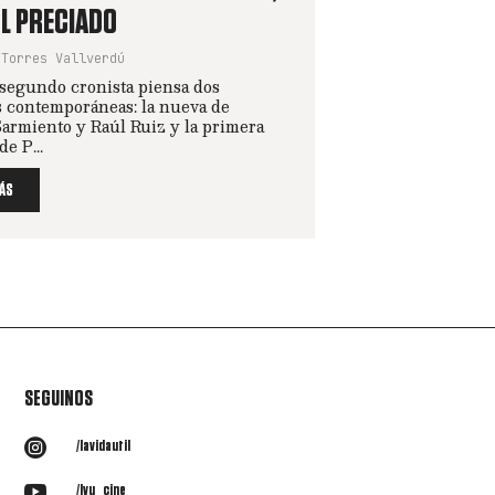
UL PRECIADO
 Torres Vallverdú
segundo cronista piensa dos
s contemporáneas: la nueva de
Sarmiento y Raúl Ruiz y la primera
de P...
ÁS
SEGUINOS

/lavidautil

/lvu_cine