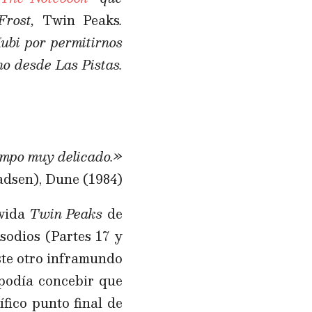
Frost,
Twin Peaks
.
bi por permitirnos
no desde Las Pistas.
iempo muy delicado.»
adsen), Dune (1984)
ivida
Twin Peaks
de
sodios (Partes 17 y
iste otro inframundo
 podía concebir que
fico punto final de