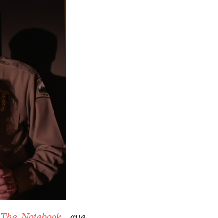
a
The Notebook
que