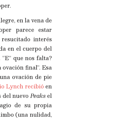
per.
egre, en la vena de
oper parece estar
resucitado interés
a en el cuerpo del
 “E” que nos falta?
ovación final”. Esa
 una ovación de pie
io Lynch recibió
en
os del nuevo
Peaks
el
agio de su propia
limbo (una nulidad,