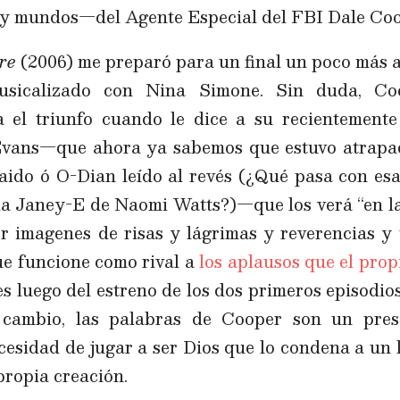
—y mundos—del Agente Especial del FBI Dale Coo
re
(2006) me preparó para un final un poco más al
musicalizado con Nina Simone. Sin duda, Co
 el triunfo cuando le dice a su recientemente 
Evans—que ahora ya sabemos que estuvo atrapad
 Naido ó O-Dian leído al revés (¿Qué pasa con esa
 la Janey-E de Naomi Watts?)—que los verá “en la 
r imagenes de risas y lágrimas y reverencias y
que funcione como rival a
los aplausos que el prop
es luego del estreno de los dos primeros episodi
cambio, las palabras de Cooper son un pres
cesidad de jugar a ser Dios que lo condena a un 
propia creación.