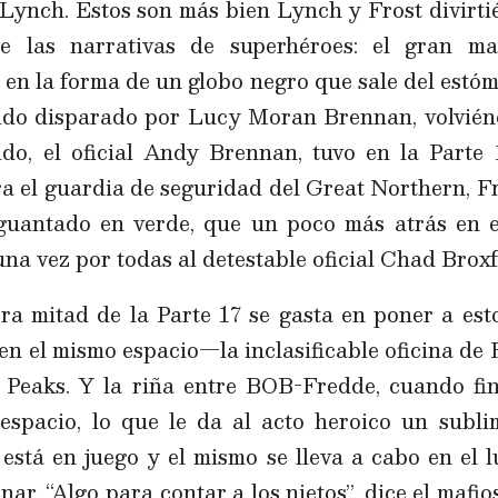
 Lynch. Estos son más bien Lynch y Frost divirt
e las narrativas de superhéroes: el gran ma
 en la forma de un globo negro que sale del estóm
ido disparado por Lucy Moran Brennan, volviénd
do, el oficial Andy Brennan, tuvo en la Parte 
a el guardia de seguridad del Great Northern, F
uantado en verde, que un poco más atrás en e
una vez por todas al detestable oficial Chad Broxf
a mitad de la Parte 17 se gasta en poner a esto
 en el mismo espacio—la inclasificable oficina de
 Peaks. Y la riña entre BOB-Fredde, cuando fin
espacio, lo que le da al acto heroico un subli
está en juego y el mismo se lleva a cabo en el
ar. “Algo para contar a los nietos”, dice el maf