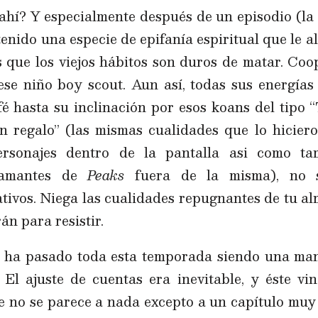
ahí? Y especialmente después de un episodio (la P
enido una especie de epifanía espiritual que le al
s que los viejos hábitos son duros de matar. Co
ese niño boy scout. Aun así, todas sus energías 
fé hasta su inclinación por esos koans del tipo “
un regalo” (las mismas cualidades que lo hicie
rsonajes dentro de la pantalla asi como ta
 amantes de
Peaks
fuera de la misma), no 
ivos. Niega las cualidades repugnantes de tu al
n para resistir.
. ha pasado toda esta temporada siendo una man
El ajuste de cuentas era inevitable, y éste v
ue no se parece a nada excepto a un capítulo muy