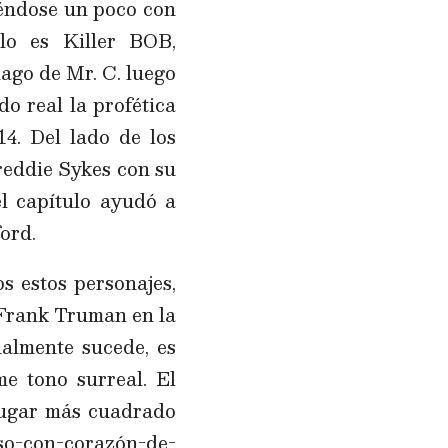
iéndose un poco con
lo es Killer BOB,
ago de Mr. C. luego
o real la profética
14. Del lado de los
reddie Sykes con su
l capítulo ayudó a
ord.
s estos personajes,
 Frank Truman en la
almente sucede, es
me tono surreal. El
 lugar más cuadrado
ioso-con-corazón-de-