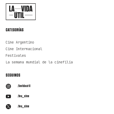
CATEGORÍAS
Cine Argentino
Cine Internacional
Festivales
La semana mundial de la cinefilia
SEGUINOS

/lavidautil

/lvu_cine

/lvu_cine