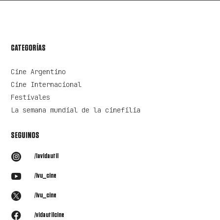
CATEGORÍAS
Cine Argentino
Cine Internacional
Festivales
La semana mundial de la cinefilia
SEGUINOS

/lavidautil

/lvu_cine

/lvu_cine

/vidautilcine