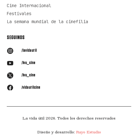
Cine Internacional
Festivales
La semana mundial de la cinefilia
SEGUINOS

/lavidautil

/lvu_cine

/lvu_cine

/vidautilcine
La vida útil 2026. Todos los derechos reservados
Diseño y desarrollo:
Rayo Estudio