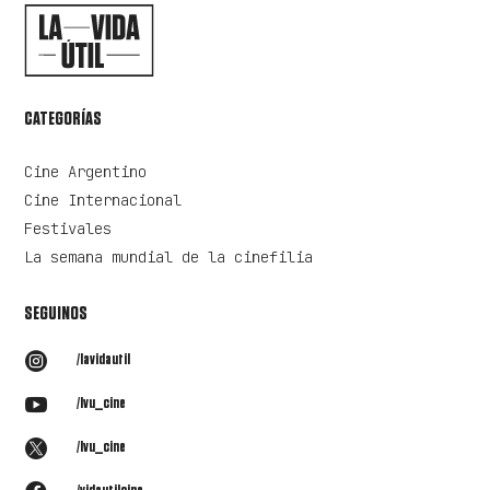
CATEGORÍAS
Cine Argentino
Cine Internacional
Festivales
La semana mundial de la cinefilia
SEGUINOS

/lavidautil

/lvu_cine

/lvu_cine