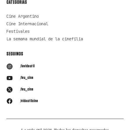
CATEGORÍAS
Cine Argentino
Cine Internacional
Festivales
La semana mundial de la cinefilia
SEGUINOS

/lavidautil

/lvu_cine

/lvu_cine

/vidautilcine
La vida útil 2026. Todos los derechos reservados