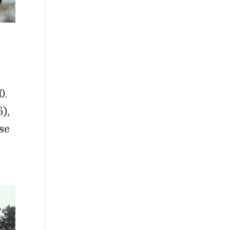
0.
),
se