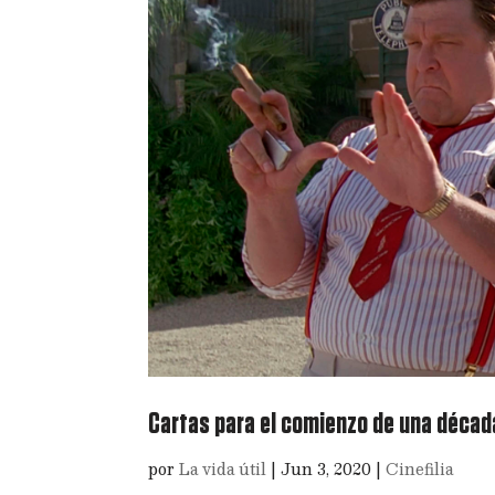
Cartas para el comienzo de una décad
por
La vida útil
|
Jun 3, 2020
|
Cinefilia