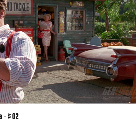
a – # 02