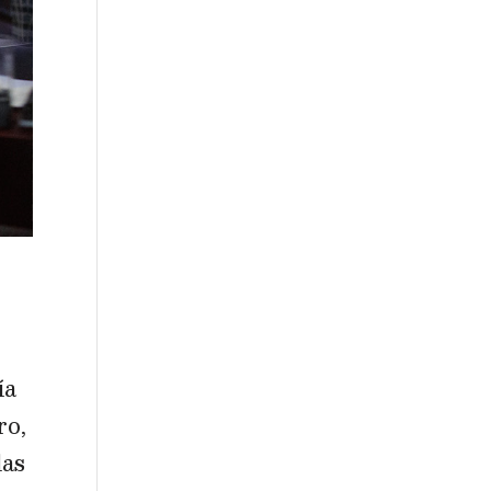
ía
ro,
las