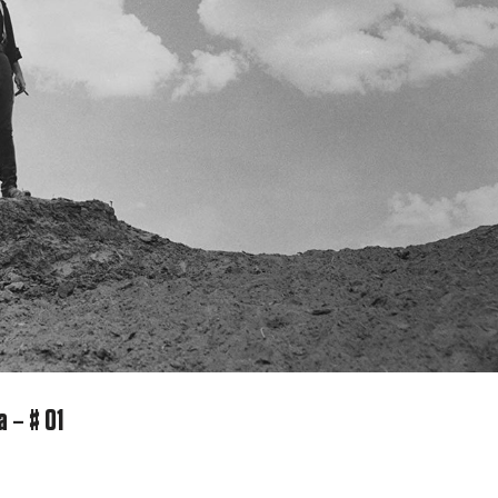
 – # 01