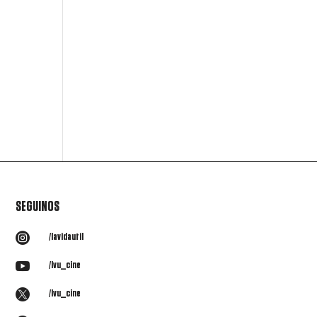
e
SEGUINOS

/lavidautil

/lvu_cine

/lvu_cine