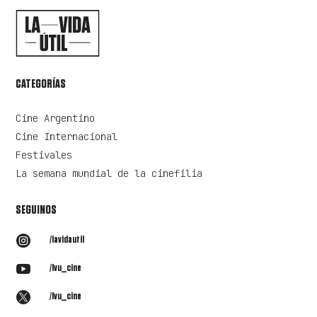
CATEGORÍAS
Cine Argentino
Cine Internacional
Festivales
La semana mundial de la cinefilia
SEGUINOS

/lavidautil

/lvu_cine

/lvu_cine