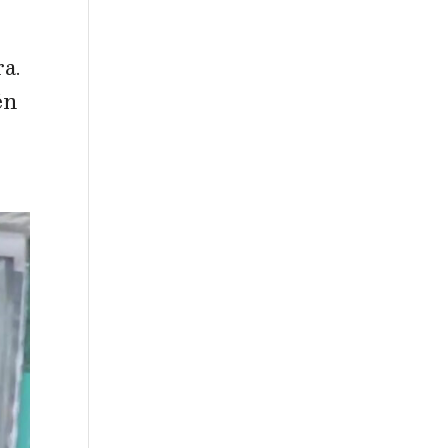
ra.
én