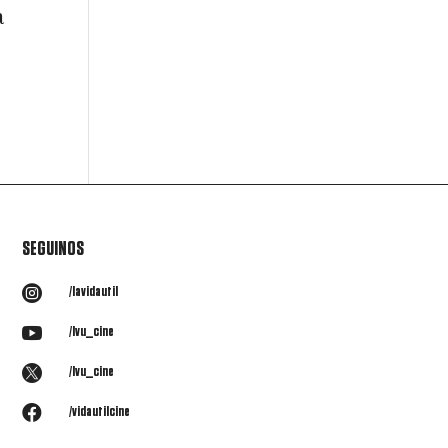
a
SEGUINOS

/lavidautil

/lvu_cine

/lvu_cine

/vidautilcine