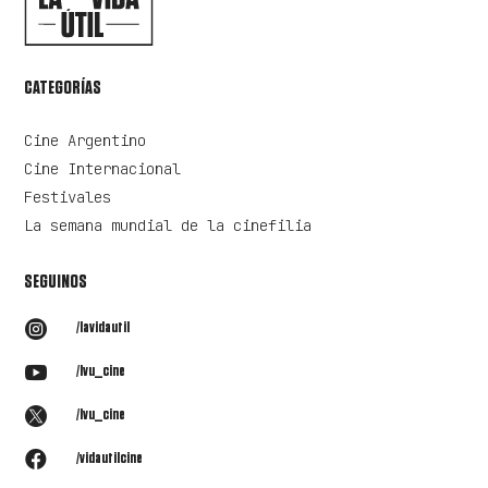
CATEGORÍAS
Cine Argentino
Cine Internacional
Festivales
La semana mundial de la cinefilia
SEGUINOS

/lavidautil

/lvu_cine

/lvu_cine

/vidautilcine