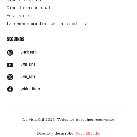
Cine Internacional
Festivales
La semana mundial de la cinefilia
SEGUINOS

/lavidautil

/lvu_cine

/lvu_cine

/vidautilcine
La vida útil 2026. Todos los derechos reservados
Diseño y desarrollo:
Rayo Estudio