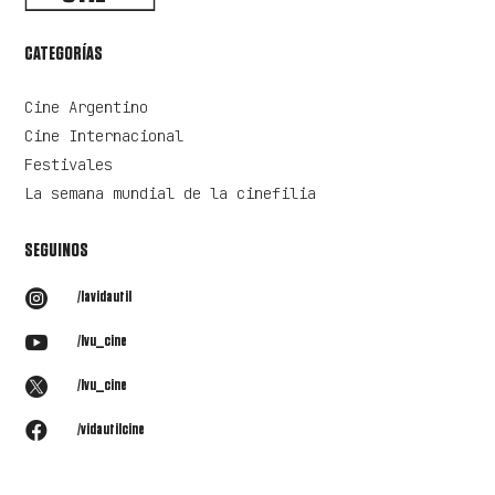
CATEGORÍAS
Cine Argentino
Cine Internacional
Festivales
La semana mundial de la cinefilia
SEGUINOS

/lavidautil

/lvu_cine

/lvu_cine

/vidautilcine