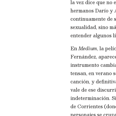
la vez dice que no 
hermanos Darío y A
continuamente de sa
sexualidad, sino má
entender algunos l
En
Medium
, la pe
Fernández, aparece
instrumento cambia 
tensan, en verano 
canción, y definiti
vale de ese discurr
indeterminación. Si
de Corrientes (dond
personajes se cruz