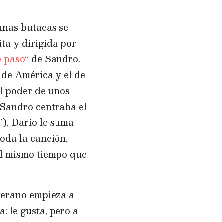
unas butacas se
rita y dirigida por
e paso
” de Sandro.
o de América y el de
l poder de unos
 Sandro centraba el
”), Darío le suma
oda la canción,
al mismo tiempo que
 verano empieza a
: le gusta, pero a