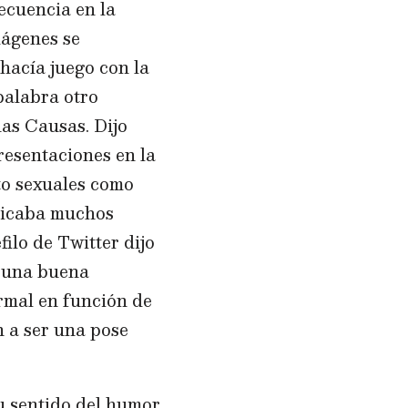
secuencia en la
mágenes se
hacía juego con la
palabra otro
nas Causas. Dijo
resentaciones en la
nto sexuales como
ndicaba muchos
filo de Twitter dijo
a una buena
rmal en función de
n a ser una pose
su sentido del humor