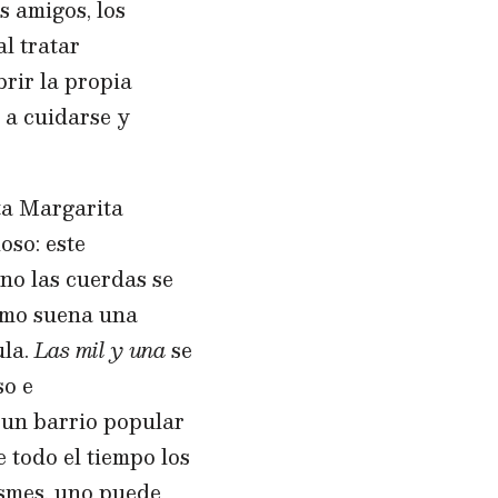
s amigos, los
l tratar
brir la propia
 a cuidarse y
ta Margarita
oso: este
no las cuerdas se
cómo suena una
ula.
Las mil y una
se
so e
n un barrio popular
 todo el tiempo los
ismes, uno puede