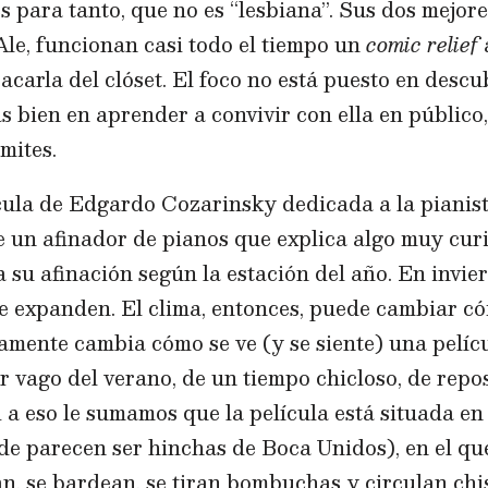
es para tanto, que no es “lesbiana”. Sus dos mejore
le, funcionan casi todo el tiempo un
comic relief
a
carla del clóset. El foco no está puesto en descu
s bien en aprender a convivir con ella en público,
ímites.
lícula de Edgardo Cozarinsky dedicada a la pianis
 un afinador de pianos que explica algo muy curi
su afinación según la estación del año. En invier
se expanden. El clima, entonces, puede cambiar 
vamente cambia cómo se ve (y se siente) una pelíc
ir vago del verano, de un tiempo chicloso, de repo
 a eso le sumamos que la película está situada e
e parecen ser hinchas de Boca Unidos), en el que
an, se bardean, se tiran bombuchas y circulan ch