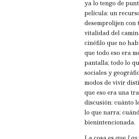
ya lo tengo de punt
película: un recurs
desemprolijen con t
vitalidad del camin
cinéfilo que no hab
que todo eso era m
pantalla; todo lo q
sociales y geográfi
modos de vivir dist
que eso era una tr
discusión: cuánto 
lo que narra; cuánd
bienintencionada.
La cosa es que
Las 