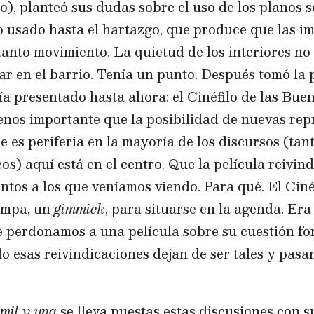
o), planteó sus dudas sobre el uso de los planos 
o usado hasta el hartazgo, que produce que las i
anto movimiento. La quietud de los interiores no 
ar en el barrio. Tenía un punto. Después tomó la 
ía presentado hasta ahora: el Cinéfilo de las Bue
enos importante que la posibilidad de nuevas rep
ue es periferia en la mayoría de los discursos (ta
cos) aquí está en el centro. Que la película reivi
intos a los que veníamos viendo. Para qué. El Ciné
ampa, un
gimmick
, para situarse en la agenda. Er
le perdonamos a una película sobre su cuestión fo
o esas reivindicaciones dejan de ser tales y pasa
mil y una
se lleva puestas estas discusiones con 