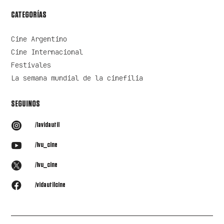
CATEGORÍAS
Cine Argentino
Cine Internacional
Festivales
La semana mundial de la cinefilia
SEGUINOS

/lavidautil

/lvu_cine

/lvu_cine

/vidautilcine