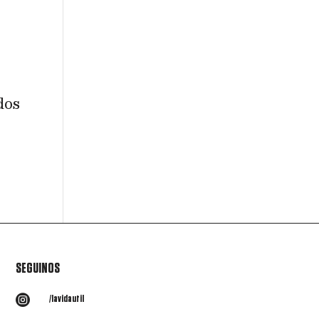
dos
SEGUINOS

/lavidautil