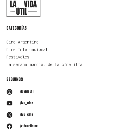
CATEGORÍAS
Cine Argentino
Cine Internacional
Festivales
La semana mundial de la cinefilia
SEGUINOS

/lavidautil

/lvu_cine

/lvu_cine

/vidautilcine