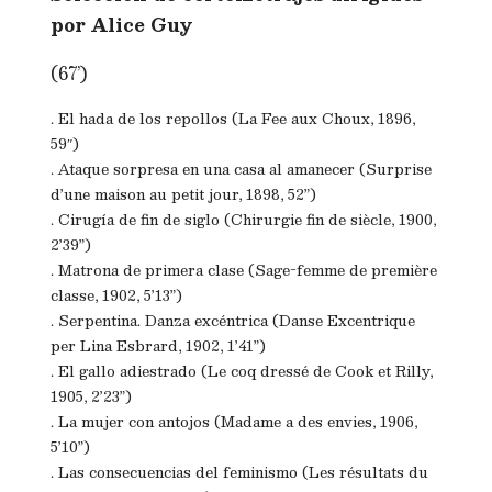
por Alice Guy
(67’)
. El hada de los repollos (La Fee aux Choux, 1896,
59″)
. Ataque sorpresa en una casa al amanecer (Surprise
d’une maison au petit jour, 1898, 52”)
. Cirugía de fin de siglo (Chirurgie fin de siècle, 1900,
2’39”)
. Matrona de primera clase (Sage-femme de première
classe, 1902, 5’13”)
. Serpentina. Danza excéntrica (Danse Excentrique
per Lina Esbrard, 1902, 1’41”)
. El gallo adiestrado (Le coq dressé de Cook et Rilly,
1905, 2’23”)
. La mujer con antojos (Madame a des envies, 1906,
5’10”)
. Las consecuencias del feminismo (Les résultats du