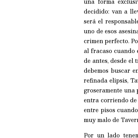
una forma exclusi
decidido: van a ll
será el responsabl
uno de esos asesina
crimen perfecto. P
al fracaso cuando 
de antes, desde el t
debemos buscar en
refinada elipsis, T
groseramente una p
entra corriendo de 
entre pisos cuando 
muy malo de Tavern
Por un lado tene