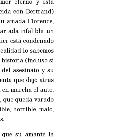
amor eterno y está
ocida con Bertrand)
 su amada Florence,
artada infalible, un
nier está condenado
realidad lo sabemos
 historia (incluso si
del asesinato y su
uenta que dejó atrás
 en marcha el auto,
or, que queda varado
ble, horrible, malo,
s.
 que su amante la