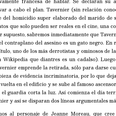
vamente francesa de hablar. Se declaran su 
evar a cabo el plan. Tavernier (sin relación con
e del homicidio super elaborado del marido de
tos que solo pueden ser reales en el cine, una co
or supuesto, sabremos inmediatamente que Taver
el contraplano del asesino es un gato negro. En 
ítulo, uno de los más derrotistas y ominosos de la
 Wikipedia que diantres es un cadalso). Luego 
avernier emprende la retirada, sólo para darse c
ieza de evidencia incriminatoria, por lo que deja
vuelta en el edificio y se sube al famoso ascens
el guardia corta la luz. Así comienza el día terri
ier y así se disparan dos líneas argumentales má
mos al personaje de Jeanne Moreau, que cree