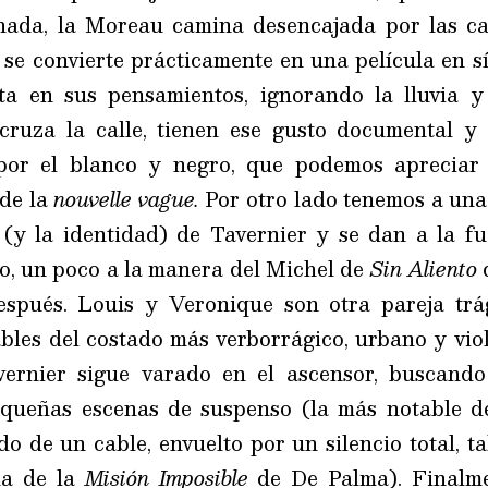
ada, la Moreau camina desencajada por las cal
se convierte prácticamente en una película en s
a en sus pensamientos, ignorando la lluvia y 
cruza la calle, tienen ese gusto documental y 
 por el blanco y negro, que podemos apreciar
 de la
nouvelle vague.
Por otro lado tenemos a una 
(y la identidad) de Tavernier y se dan a la fuga
lo, un poco a la manera del Michel de
Sin Aliento
spués. Louis y Veronique son otra pareja trág
bles del costado más verborrágico, urbano y viole
vernier sigue varado en el ascensor, buscando 
queñas escenas de suspenso (la más notable de 
o de un cable, envuelto por un silencio total, ta
na de la
Misión Imposible
de De Palma). Finalmen