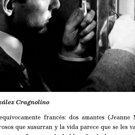
zález Cragnolino
nequívocamente francés: dos amantes (Jeanne
rosos que susurran y la vida parece que se les va