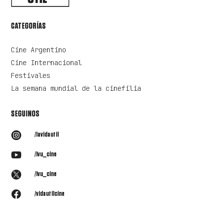
CATEGORÍAS
Cine Argentino
Cine Internacional
Festivales
La semana mundial de la cinefilia
SEGUINOS

/lavidautil

/lvu_cine

/lvu_cine

/vidautilcine