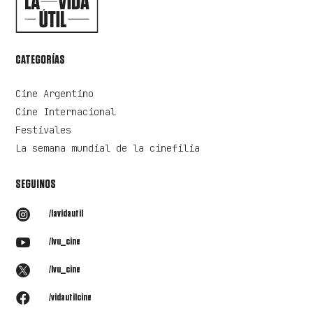
CATEGORÍAS
Cine Argentino
Cine Internacional
Festivales
La semana mundial de la cinefilia
SEGUINOS

/lavidautil

/lvu_cine

/lvu_cine

/vidautilcine