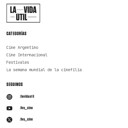
CATEGORÍAS
Cine Argentino
Cine Internacional
Festivales
La semana mundial de la cinefilia
SEGUINOS

/lavidautil

/lvu_cine

/lvu_cine