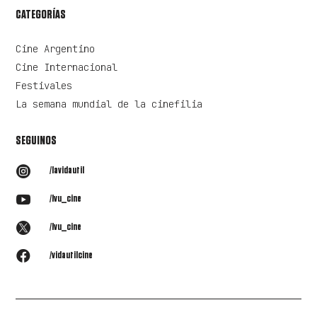
CATEGORÍAS
Cine Argentino
Cine Internacional
Festivales
La semana mundial de la cinefilia
SEGUINOS

/lavidautil

/lvu_cine

/lvu_cine

/vidautilcine