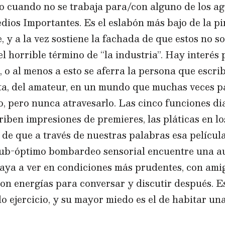
jo cuando no se trabaja para/con alguno de los a
dios Importantes. Es el eslabón más bajo de la pi
e, y a la vez sostiene la fachada de que estos no s
 horrible término de “la industria”. Hay interés p
s, o al menos a esto se aferra la persona que escrib
sta, del amateur, en un mundo que muchas veces pa
, pero nunca atravesarlo. Las cinco funciones dia
criben impresiones de premieres, las pláticas en l
 de que a través de nuestras palabras esa pelícu
sub-óptimo bombardeo sensorial encuentre una a
aya a ver en condiciones más prudentes, con amig
con energías para conversar y discutir después. Es
o ejercicio, y su mayor miedo es el de habitar un