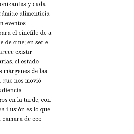
gonizantes y cada
rámide alimenticia
on eventos
ara el cinéfilo de a
e de cine; en ser el
rece existir
rias, el estado
os márgenes de las
la que nos movió
udiencia
os en la tarde, con
a ilusión es lo que
a cámara de eco