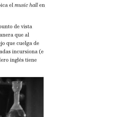
bica el
music hall
en
punto de vista
manera que al
ejo que cuelga de
cadas incursiona (e
ero inglés tiene