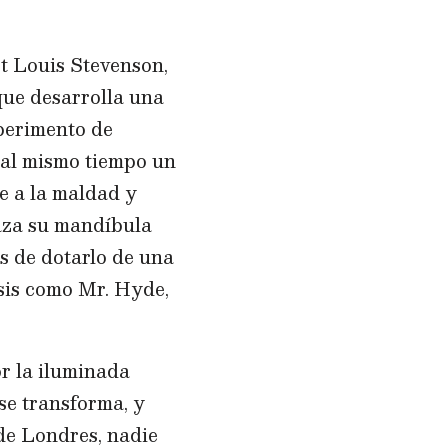
rt Louis Stevenson,
 que desarrolla una
xperimento de
y al mismo tiempo un
e a la maldad y
laza su mandíbula
ás de dotarlo de una
osis como Mr. Hyde,
or la iluminada
se transforma, y
de Londres, nadie