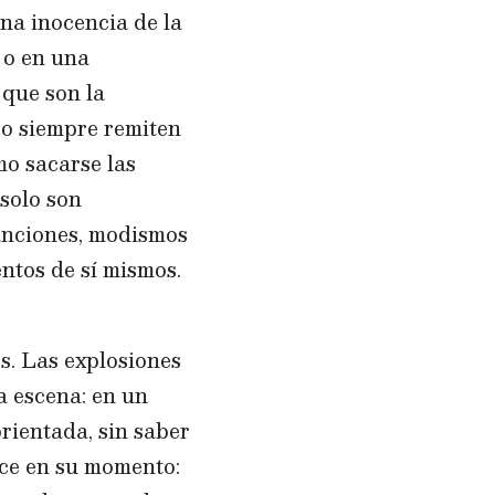
una inocencia de la
s
o en una
 que son la
ro siempre remiten
mo sacarse las
 solo son
anciones, modismos
ntos de sí mismos.
s. Las explosiones
la escena: en un
rientada, sin saber
ice en su momento: