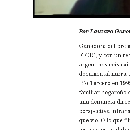
Por Lautaro Garc
Ganadora del premio
FICIC, y con un rec
argentinas más exi
documental narra un
Río Tercero en 199
familiar hogareño e
una denuncia direct
perspectiva intrans
que vio. O lo que 
los hechos, andaba 