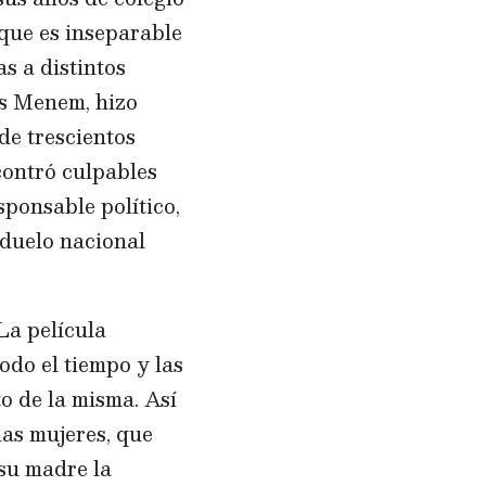
que es inseparable
as a distintos
os Menem, hizo
de trescientos
contró culpables
ponsable político,
 duelo nacional
La película
do el tiempo y las
o de la misma. Así
das mujeres, que
 su madre la