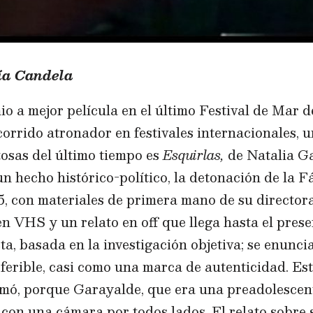
ía Candela
 a mejor película en el último Festival de Mar de
orrido atronador en festivales internacionales, u
tosas del último tiempo es
Esquirlas,
de Natalia Ga
 hecho histórico-político, la detonación de la F
5, con materiales de primera mano de su directora
n VHS y un relato en off que llega hasta el presen
a, basada en la investigación objetiva; se enunc
ferible, casi como una marca de autenticidad. Est
filmó, porque Garayalde, que era una preadolesce
con una cámara por todos lados. El relato sobre 