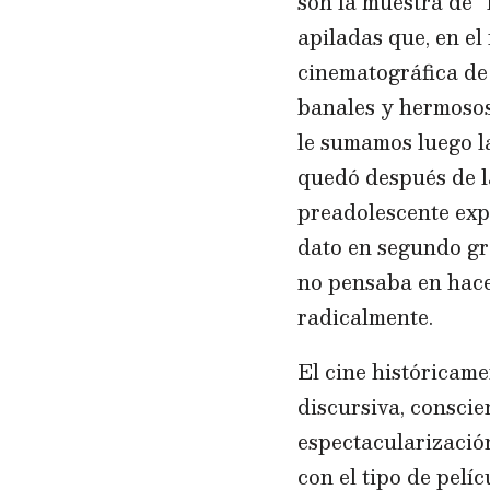
son la muestra de “
apiladas que, en el
cinematográfica de 
banales y hermosos.
le sumamos luego la
quedó después de la
preadolescente exp
dato en segundo gr
no pensaba en hace
radicalmente.
El cine históricame
discursiva, conscie
espectacularizació
con el tipo de pelí