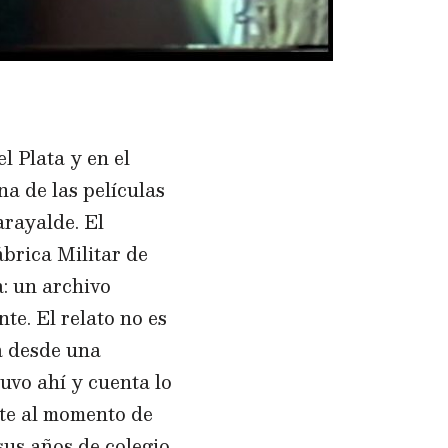
l Plata y en el
na de las películas
rayalde. El
ábrica Militar de
: un archivo
te. El relato no es
ia desde una
uvo ahí y cuenta lo
nte al momento de
sus años de colegio