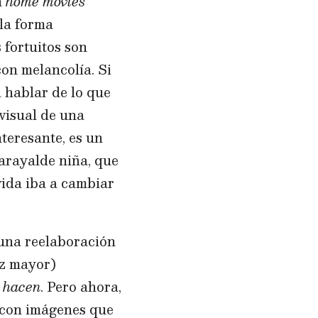
n
home movies
 la forma
 fortuitos son
con melancolía. Si
 hablar de lo que
visual de una
teresante, es un
arayalde niña, que
vida iba a cambiar
 una reelaboración
ez mayor)
e hacen
. Pero ahora,
 con imágenes que