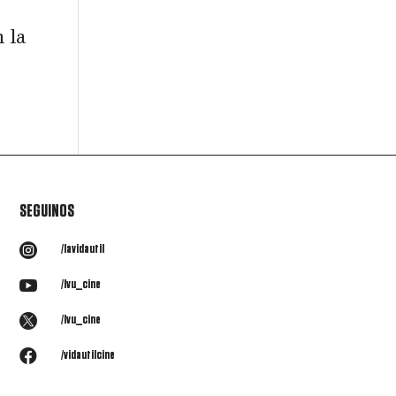
 la
SEGUINOS

/lavidautil

/lvu_cine

/lvu_cine

/vidautilcine