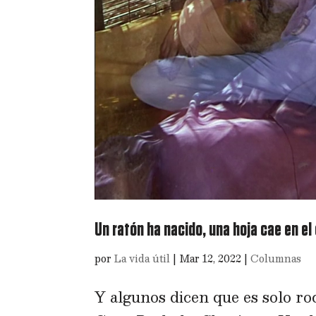
Un ratón ha nacido, una hoja cae en e
por
La vida útil
|
Mar 12, 2022
|
Columnas
Y algunos dicen que es solo roc