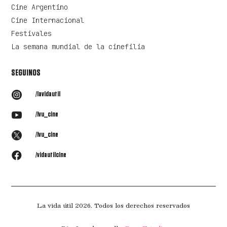
Cine Argentino
Cine Internacional
Festivales
La semana mundial de la cinefilia
SEGUINOS

/lavidautil

/lvu_cine

/lvu_cine

/vidautilcine
La vida útil 2026. Todos los derechos reservados