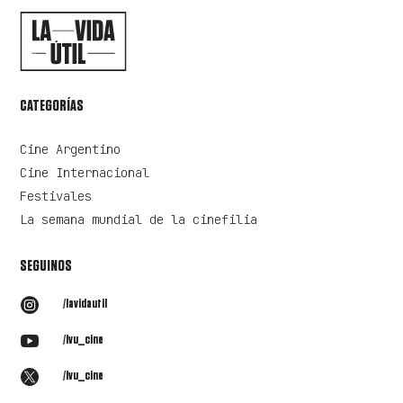
CATEGORÍAS
Cine Argentino
Cine Internacional
Festivales
La semana mundial de la cinefilia
SEGUINOS

/lavidautil

/lvu_cine

/lvu_cine