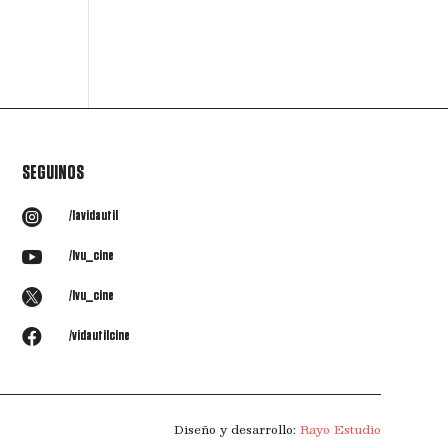
SEGUINOS

/lavidautil

/lvu_cine

/lvu_cine

/vidautilcine
Diseño y desarrollo:
Rayo Estudio