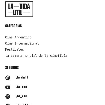
CATEGORÍAS
Cine Argentino
Cine Internacional
Festivales
La semana mundial de la cinefilia
SEGUINOS

/lavidautil

/lvu_cine

/lvu_cine