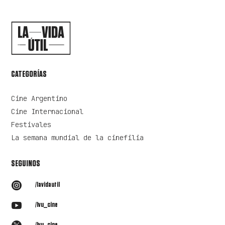
CATEGORÍAS
Cine Argentino
Cine Internacional
Festivales
La semana mundial de la cinefilia
SEGUINOS

/lavidautil

/lvu_cine
/lvu_cine