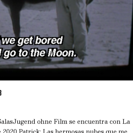
3
 SalasJugend ohne Film se encuentra con La
 de 2020 Patrick: Las hermosas nubes que me