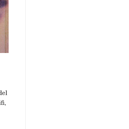
del
fi,