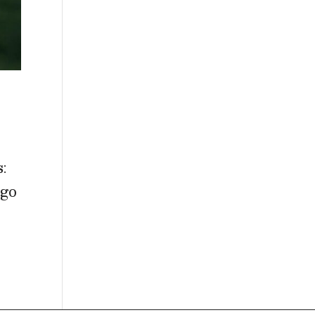
:
ngo