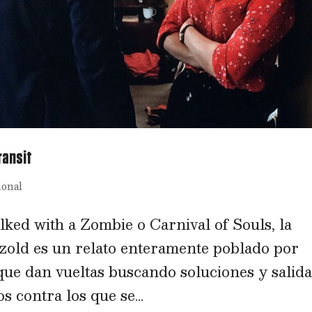
ransit
ional
ed with a Zombie o Carnival of Souls, la
tzold es un relato enteramente poblado por
que dan vueltas buscando soluciones y salid
 contra los que se...