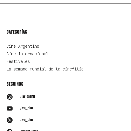
CATEGORÍAS
Cine Argentino
Cine Internacional
Festivales
La semana mundial de la cinefilia
SEGUINOS

/lavidautil

/lvu_cine

/lvu_cine