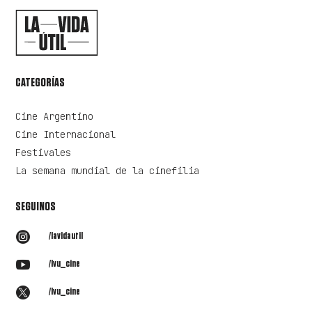
CATEGORÍAS
Cine Argentino
Cine Internacional
Festivales
La semana mundial de la cinefilia
SEGUINOS

/lavidautil

/lvu_cine

/lvu_cine