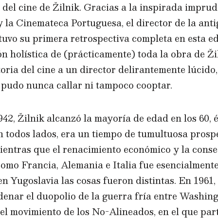
 del cine de Žilnik. Gracias a la inspirada impru
 la Cinemateca Portuguesa, el director de la ant
uvo su primera retrospectiva completa en esta edi
n holística de (prácticamente) toda la obra de Žil
storia del cine a un director delirantemente lúcid
 pudo nunca callar ni tampoco cooptar.
42, Žilnik alcanzó la mayoría de edad en los 60,
n todos lados, era un tiempo de tumultuosa prosp
ientras que el renacimiento económico y la conse
 como Francia, Alemania e Italia fue esencialmen
en Yugoslavia las cosas fueron distintas. En 1961,
denar el duopolio de la guerra fría entre Washin
el movimiento de los No-Alineados, en el que par