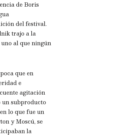
dencia de Boris
igua
ción del festival.
nik trajo a la
o, uno al que ningún
 época que en
eridad e
cuente agitación
te un subproducto
 en lo que fue un
gton y Moscú, se
ticipaban la