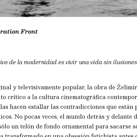
eration Front
tivo de la modernidad es vivir una vida sin ilusiones
al y televisivamente popular, la obra de Želimir 
o crítico a la cultura cinematográfica contempo
ulas hacen estallar las contradicciones que están 
licos. No pocas veces, el mundo detrás y delante 
sólo un telón de fondo ornamental para sacarse se
ha transformado en una obsesión fetichista antes 