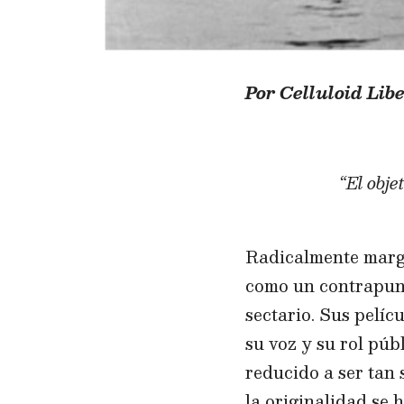
Por Celluloid Lib
“El obje
Radicalmente margin
como un contrapunt
sectario. Sus pelíc
su voz y su rol púb
reducido a ser tan 
la originalidad se 