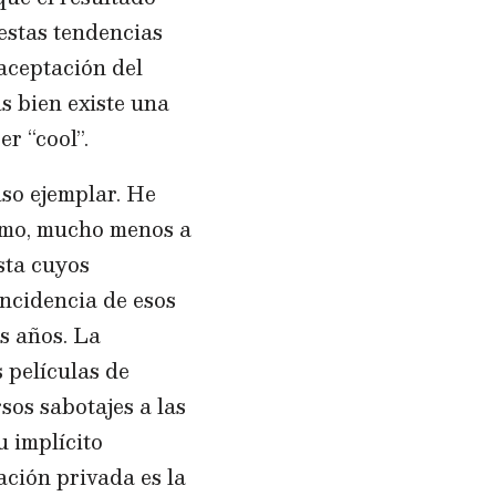
 estas tendencias
 aceptación del
s bien existe una
r “cool”.
aso ejemplar. He
tismo, mucho menos a
sta cuyos
ncidencia de esos
s años. La
 películas de
sos sabotajes a las
u implícito
ación privada es la