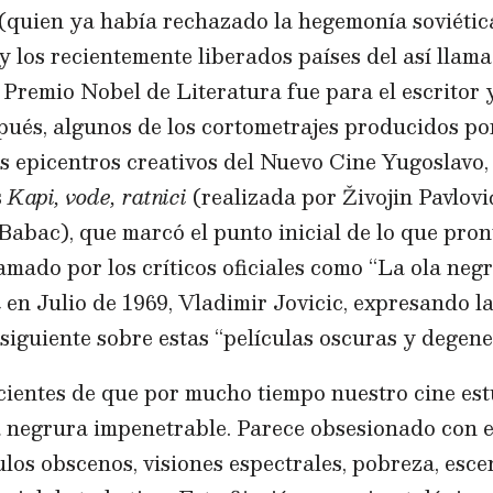
 (quien ya había rechazado la hegemonía soviétic
y los recientemente liberados países del así lla
 Premio Nobel de Literatura fue para el escritor 
pués, algunos de los cortometrajes producidos po
os epicentros creativos del Nuevo Cine Yugoslavo
s
Kapi, vode, ratnici
(realizada por Živojin Pavlović
abac), que marcó el punto inicial de lo que pron
mado por los críticos oficiales como “La ola negr
a
en Julio de 1969, Vladimir Jovicic, expresando l
 siguiente sobre estas “películas oscuras y degene
ientes de que por mucho tiempo nuestro cine e
negrura impenetrable. Parece obsesionado con e
ulos obscenos, visiones espectrales, pobreza, esce