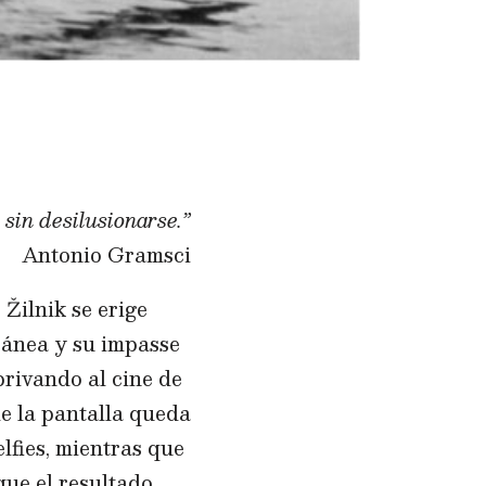
 sin desilusionarse.”
Antonio Gramsci
Žilnik se erige
ránea y su impasse
privando al cine de
de la pantalla queda
lfies, mientras que
que el resultado