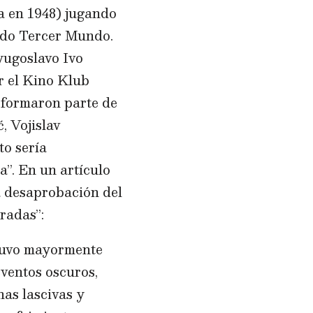
a en 1948) jugando
mado Tercer Mundo.
yugoslavo Ivo
r el Kino Klub
, formaron parte de
, Vojislav
to sería
a”. En un artículo
a desaprobación del
radas”:
stuvo mayormente
ventos oscuros,
nas lascivas y