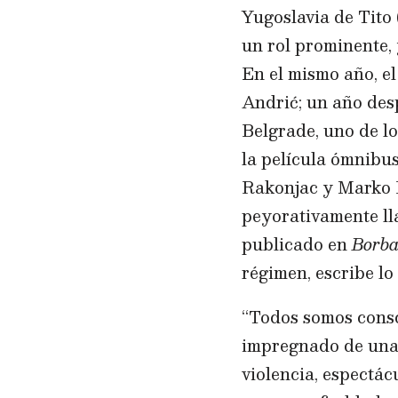
Yugoslavia de Tito
un rol prominente, 
En el mismo año, el
Andrić; un año des
Belgrade, uno de l
la película ómnibu
Rakonjac y Marko B
peyorativamente lla
publicado en
Borb
régimen, escribe lo
“Todos somos consc
impregnado de una 
violencia, espectác