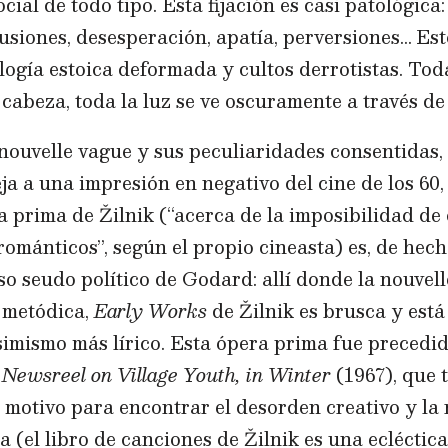
cial de todo tipo. Esta fijación es casi patológica
lusiones, desesperación, apatía, perversiones… Es
logía estoica deformada y cultos derrotistas. Tod
 cabeza, toda la luz se ve oscuramente a través de 
ouvelle vague y sus peculiaridades consentidas,
a a una impresión en negativo del cine de los 60, 
ra prima de Žilnik (“acerca de la imposibilidad d
románticos”, según el propio cineasta) es, de hech
so seudo político de Godard: allí donde la nouvel
 metódica,
Early Works
de Žilnik es brusca y está
imismo más lírico. Esta ópera prima fue precedid
:
Newsreel on Village Youth, in Winter
(1967), que t
 motivo para encontrar el desorden creativo y la
a (el libro de canciones de Žilnik es una ecléctica